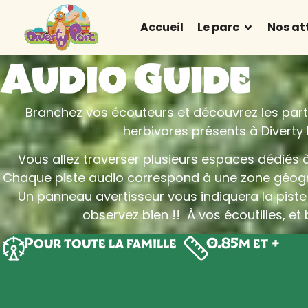
Accueil
Le parc
Nos at
Audio Guide
Branchez vos écouteurs et découvrez les part
herbivores présents à Diverty
Vous allez traverser plusieurs espaces dédiés à
Chaque piste audio correspond à une zone géogr
Un panneau avertisseur vous indiquera la piste
observez bien !! À vos écoutilles, et
Pour toute la famille
0.85m et +