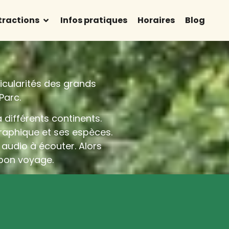
tractions
Infos pratiques
Horaires
Blog
icularités des grands
 Parc.
 différents continents.
aphique et ses espèces.
 audio à écouter. Alors
 bon voyage.