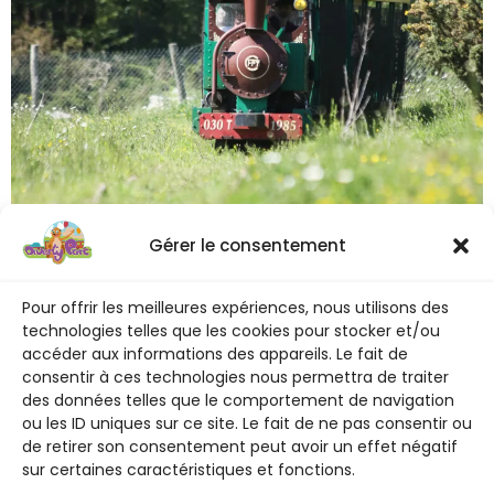
Le sifflet retentit, les portes se ferment, et Diverty
Gérer le consentement
Express s’ébranle doucement avant de prendre de la
vitesse. Un frisson parcourt les wagons.
Pour offrir les meilleures expériences, nous utilisons des
technologies telles que les cookies pour stocker et/ou
accéder aux informations des appareils. Le fait de
consentir à ces technologies nous permettra de traiter
des données telles que le comportement de navigation
ou les ID uniques sur ce site. Le fait de ne pas consentir ou
de retirer son consentement peut avoir un effet négatif
sur certaines caractéristiques et fonctions.