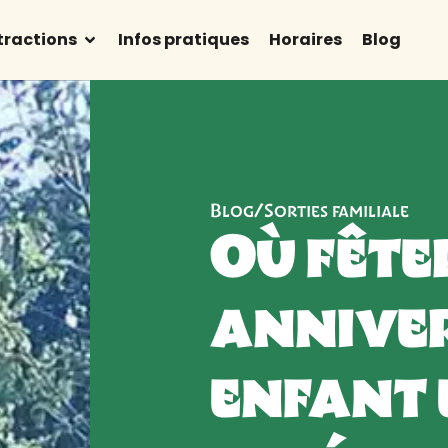
tractions
Infos pratiques
Horaires
Blog
Blog
/
Sorties familiale
Où fête
annive
enfant 