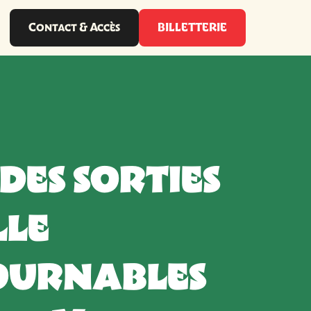
Contact & Accès
BILLETTERIE
 des sorties
lle
ournables