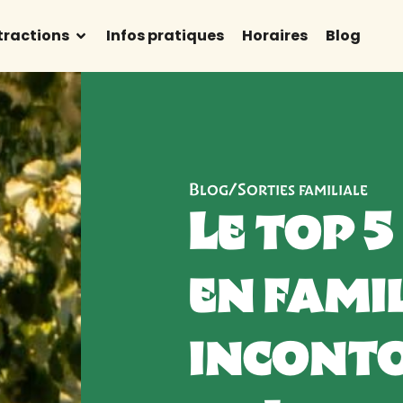
tractions
Infos pratiques
Horaires
Blog
Blog
/
Sorties familiale
Le top 5
en fami
incont