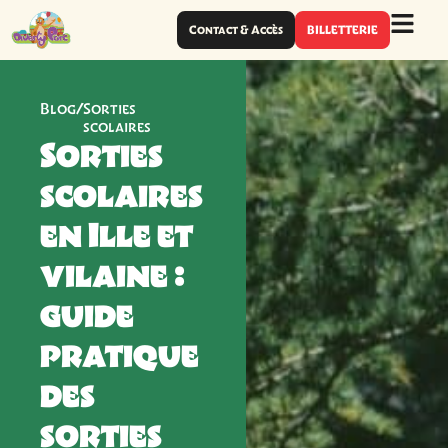
Contact & Accès
BILLETTERIE
Blog
/
Sorties
scolaires
Sorties
scolaires
en Ille et
vilaine :
guide
pratique
des
sorties