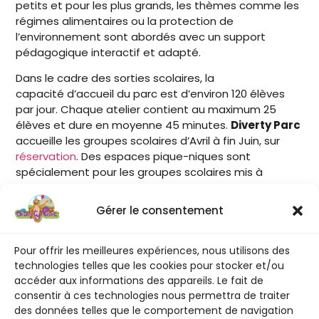
petits et pour les plus grands, les thèmes comme les
régimes alimentaires ou la protection de
l’environnement sont abordés avec un support
pédagogique interactif et adapté.
Dans le cadre des sorties scolaires, la
capacité d’accueil du parc est d’environ 120 élèves
par jour. Chaque atelier contient au maximum 25
élèves et dure en moyenne 45 minutes.
Diverty Parc
accueille les groupes scolaires d’Avril à fin Juin, sur
réservation
. Des espaces pique-niques sont
spécialement pour les groupes scolaires mis à
disposition.
Gérer le consentement
Histoire et patrimoine : des mégalithes
aux châteaux
Pour offrir les meilleures expériences, nous utilisons des
De la préhistoire, du moyen âge en passant par les
technologies telles que les cookies pour stocker et/ou
grandes découvertes, l’Ille-et Vilaine est une
accéder aux informations des appareils. Le fait de
illustration et un support pédagogique à nos livres
consentir à ces technologies nous permettra de traiter
des données telles que le comportement de navigation
d’histoire. Chaque partie du programme d’histoire de